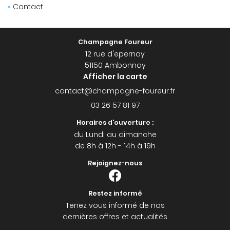
03 26 57 81 9
Contact
Accueil
toire & Philosophie
Champagne Foureur
12 rue d'epernay
La Gamme
51150 Ambonnay
Afficher la carte
Avis
Restez info
Actualités
03 26 57 81 97
INSCRIPTION NEWS
Contact
Horaires d'ouverture :
du Lundi au dimanche
de 8h à 12h - 14h à 19h
Rejoignez-nous
Rejoignez-nous
Restez informé
Tenez vous informé de nos
dernières offres et actualités