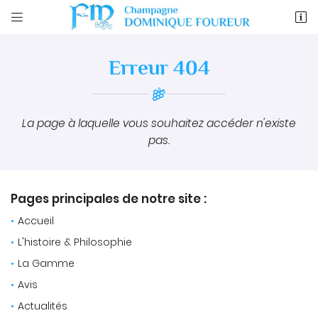


12 rue d'epernay
51150 Ambonnay
Erreur 404
03 26 57 81 97
La page à laquelle vous souhaitez accéder n'existe
pas.
Pages principales de notre site :
Adresse email de réception
Accueil

L'histoire & Philosophie
En cochant cette case, vous consentez à recevoir nos propositions
commerciales à l'adresse email indiqué ci-dessus. Vous pouvez vous
La Gamme
Une questio
désinscrire à tout moment en utilisant
le formulaire de désinscription
.
Avis
INSCRIPTION
Actualités