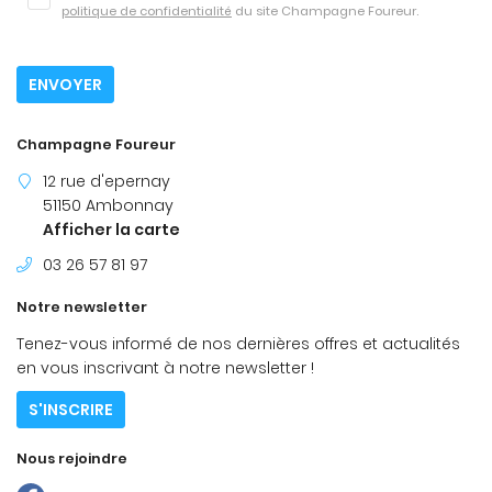
03 26 57 81 9
politique de confidentialité
du site
Champagne Foureur
.
Accueil
toire & Philosophie
ENVOYER
La Gamme
Champagne Foureur
Avis
Restez info
12 rue d'epernay
51150 Ambonnay
Actualités
Afficher la carte
INSCRIPTION NEWS
Contact
03 26 57 81 97
Notre newsletter
Rejoignez-nous
Tenez-vous informé de nos dernières offres et actualités
en vous inscrivant à notre
newsletter !
S'INSCRIRE
Nous rejoindre