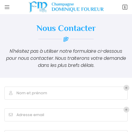


12 rue d'epernay
51150 Ambonnay
Nous
Contacter
03 26 57 81 97
N'hésitez pas à utiliser notre formulaire ci-dessous
pour nous contacter. Nous traiterons votre demande
dans les plus brefs délais.
Adresse email de réception

Nom et prénom

En cochant cette case, vous consentez à recevoir nos propositions
commerciales à l'adresse email indiqué ci-dessus. Vous pouvez vous
désinscrire à tout moment en utilisant
le formulaire de désinscription
.
Adresse email

INSCRIPTION