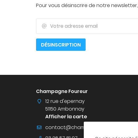
commerciales à l'adresse email indiqué ci-dessus. Vous pouv
Pour vous désinscrire de notre newsletter,
désinscrire à tout moment en utilisant
le formulaire de désinsc
INSCRIPTION
Votre adresse email

DÉSINSCRIPTION
Champagne Foureur
12 rue d'epernay
51150 Ambonnay
Afficher la carte