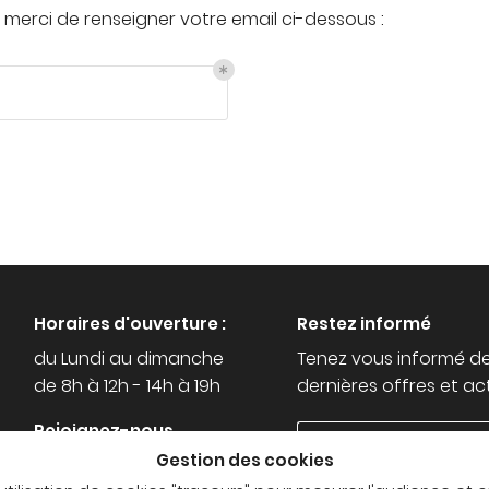
ez vous
 merci de renseigner votre email ci-dessous :
ription
.
Horaires d'ouverture :
Restez informé
du Lundi au dimanche
Tenez vous informé d
de 8h à 12h - 14h à 19h
dernières offres et ac
Rejoignez-nous
Gestion des cookies