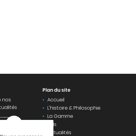
Plan du site
e nos
Accueil
tualités
L'histoire & Philosophie
La Gamme
Avis
Actualités