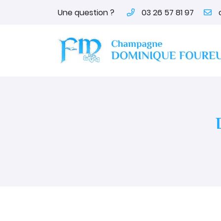
Une question ?
03 26 57 81 97
12 rue d'epernay
51150 Ambonnay
03 26 57 81 97
Adresse email de réception

En cochant cette case, vous consentez à recevoir nos proposi