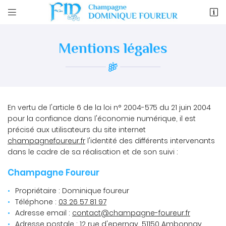


12 rue d'epernay
51150 Ambonnay
Mentions légales
03 26 57 81 97
En vertu de l'article 6 de la loi n° 2004-575 du 21 juin 2004
pour la confiance dans l'économie numérique, il est
précisé aux utilisateurs du site internet
champagnefoureur.fr
l'identité des différents intervenants
dans le cadre de sa réalisation et de son suivi :
Adresse email de réception

Champagne Foureur
En cochant cette case, vous consentez à recevoir nos propositions
commerciales à l'adresse email indiqué ci-dessus. Vous pouvez vous
Propriétaire : Dominique foureur
désinscrire à tout moment en utilisant
le formulaire de désinscription
.
Téléphone :
03 26 57 81 97
INSCRIPTION
Adresse email :
Adresse postale : 12 rue d'epernay, 51150 Ambonnay