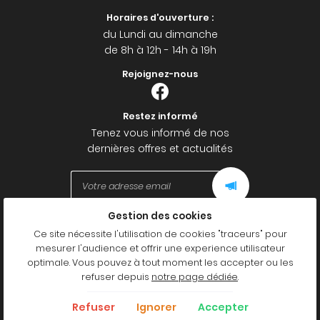
Horaires d'ouverture :
du Lundi au dimanche
de 8h à 12h - 14h à 19h
Rejoignez-nous
Restez informé
Tenez vous informé de nos
dernières offres et actualités
Gestion des cookies
Mentions Légales
Ce site nécessite l'utilisation de cookies "traceurs" pour
Conditions générales d'utilisation
mesurer l'audience et offrir une experience utilisateur
Politique de confidentialité
optimale. Vous pouvez à tout moment les accepter ou les
Gestion des cookies
refuser depuis
notre page dédiée
.
Sitemap
Refuser
Ignorer
Accepter