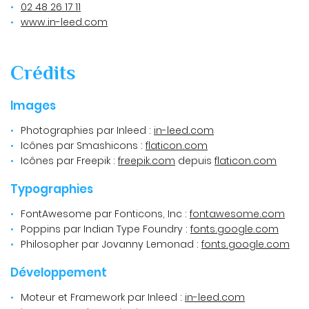
02 48 26 17 11
www.in-leed.com
Une questio
Crédits
03 26 57 81 9
Images
Accueil
Photographies par Inleed :
in-leed.com
toire & Philosophie
Icônes par Smashicons :
flaticon.com
Icônes par Freepik :
freepik.com
depuis
flaticon.com
La Gamme
Typographies
Avis
Restez info
FontAwesome par Fonticons, Inc :
fontawesome.com
Actualités
Poppins par Indian Type Foundry :
fonts.google.com
INSCRIPTION NEWS
Philosopher par Jovanny Lemonad :
fonts.google.com
Contact
Développement
Rejoignez-nous
Moteur et Framework par Inleed :
in-leed.com