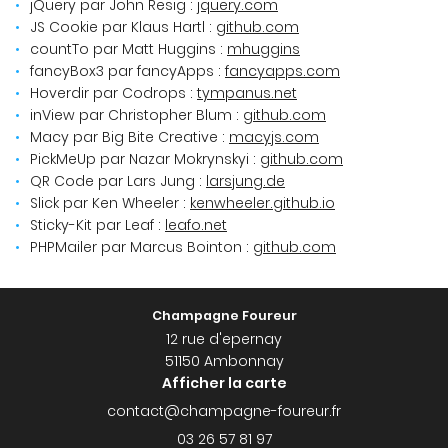
jQuery par John Resig :
jquery.com
JS Cookie par Klaus Hartl :
github.com
countTo par Matt Huggins :
mhuggins
fancyBox3 par fancyApps :
fancyapps.com
Hoverdir par Codrops :
tympanus.net
inView par Christopher Blum :
github.com
Macy par Big Bite Creative :
macyjs.com
PickMeUp par Nazar Mokrynskyi :
github.com
QR Code par Lars Jung :
larsjung.de
Slick par Ken Wheeler :
kenwheeler.github.io
Sticky-Kit par Leaf :
leafo.net
PHPMailer par Marcus Bointon :
github.com
Champagne Foureur
12 rue d'epernay
51150 Ambonnay
Afficher la carte
03 26 57 81 97