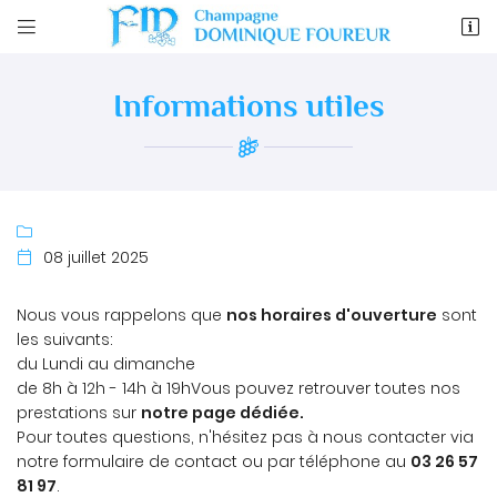


12 rue d'epernay
51150 Ambonnay
Informations utiles
03 26 57 81 97

08 juillet 2025

Nous vous rappelons que
nos horaires d'ouverture
sont
les suivants:
Adresse email de réception

du Lundi au dimanche
de 8h à 12h - 14h à 19hVous pouvez retrouver toutes nos
En cochant cette case, vous consentez à recevoir nos propositions
commerciales à l'adresse email indiqué ci-dessus. Vous pouvez vous
prestations sur
notre page dédiée.
désinscrire à tout moment en utilisant
le formulaire de désinscription
.
Pour toutes questions, n'hésitez pas à nous contacter via
notre formulaire de contact ou par téléphone au
03 26 57
INSCRIPTION
81 97
.