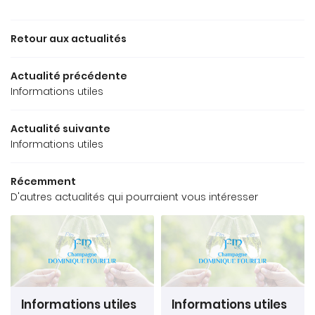
03 26 57 81 9
Accueil
Retour aux actualités
toire & Philosophie
Actualité précédente
La Gamme
Informations utiles
Avis
Restez info
Actualité suivante
Actualités
Informations utiles
INSCRIPTION NEWS
Contact
Récemment
D'autres actualités qui pourraient vous intéresser
Rejoignez-nous
Informations utiles
Informations utiles