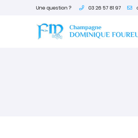
Une question ?
03 26 57 81 97
12 rue d'epernay
51150 Ambonnay
03 26 57 81 97
Adresse email de réception

En cochant cette case, vous consentez à recevoir nos proposi