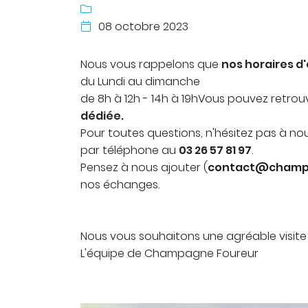
commerciales à l'adresse email indiqué ci-dessus. Vous pouv

désinscrire à tout moment en utilisant
le formulaire de désinsc
08 octobre 2023

INSCRIPTION
Nous vous rappelons que
nos horaires d
du Lundi au dimanche
de 8h à 12h - 14h à 19hVous pouvez retrou
dédiée.
Pour toutes questions, n'hésitez pas à no
par téléphone au
03 26 57 81 97
.
Pensez à nous ajouter (
contact@champa
nos échanges.
Nous vous souhaitons une agréable visite s
L'équipe de Champagne Foureur